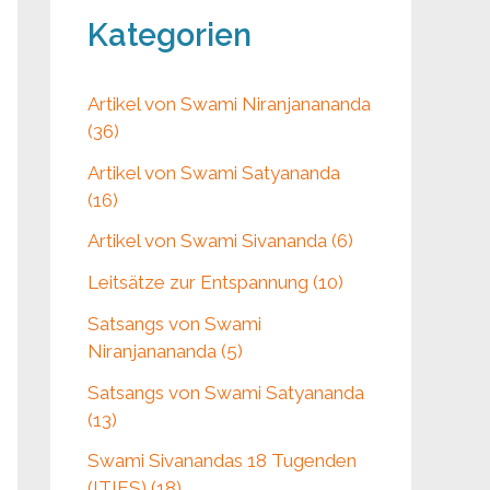
c
Kategorien
h
f
Artikel von Swami Niranjanananda
(36)
o
Artikel von Swami Satyananda
r
(16)
:
Artikel von Swami Sivananda (6)
Leitsätze zur Entspannung (10)
Satsangs von Swami
Niranjanananda (5)
Satsangs von Swami Satyananda
(13)
Swami Sivanandas 18 Tugenden
(ITIES) (18)