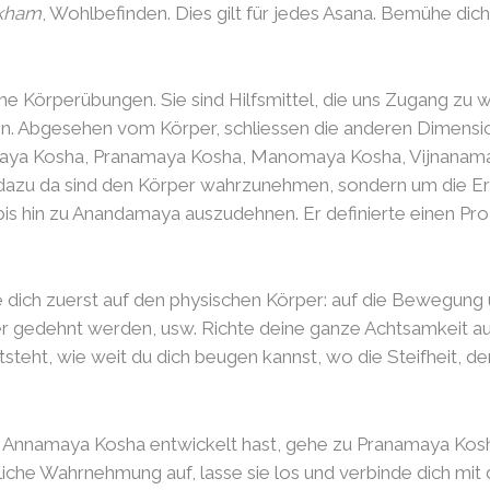
kham
, Wohlbefinden. Dies gilt für jedes Asana. Bemühe dic
ache Körperübungen. Sie sind Hilfsmittel, die uns Zugang z
n. Abgesehen vom Körper, schliessen die anderen Dimensio
nnamaya Kosha, Pranamaya Kosha, Manomaya Kosha, Vijnana
ß dazu da sind den Körper wahrzunehmen, sondern um die E
 hin zu Anandamaya auszudehnen. Er definierte einen Proz
 dich zuerst auf den physischen Körper: auf die Bewegung
der gedehnt werden, usw. Richte deine ganze Achtsamkeit a
teht, wie weit du dich beugen kannst, wo die Steifheit, d
Annamaya Kosha entwickelt hast, gehe zu Pranamaya Kosh
liche Wahrnehmung auf, lasse sie los und verbinde dich mit