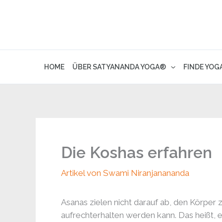
Skip
to
content
HOME
ÜBER SATYANANDA YOGA®
FINDE YOG
Die Koshas erfahren
Artikel von Swami Niranjanananda
Asanas zielen nicht darauf ab, den Körper z
aufrechterhalten werden kann. Das heißt, e