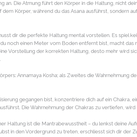
 an. Die Atmung führt den Körper in die Haltung, nicht de
uf dem Körper, während du das Asana ausführst, sondern au
u musst dir die perfekte Haltung mental vorstellen. Es spiel 
 noch einen Meter vom Boden entfernt bist, macht das nic
deine Vorstellung der korrekten Haltung, desto mehr wird s
.
rpers: Annamaya Kosha; als Zweites die Wahrnehmung des 
ierung gegangen bist, konzentriere dich auf ein Chakra, e
ausführst. Die Wahrnehmung der Chakras zu vertiefen, wird
er Haltung ist die Mantrabewusstheit – du lenkst deine Au
bst in den Vordergrund zu treten, erschliesst sich dir der