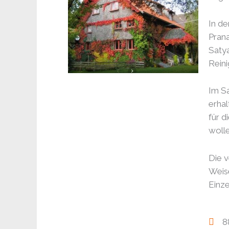
In d
Pran
Saty
Rein
Im Sa
erhal
für d
wolle
Die v
Weise
Einze
8