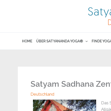
Skip
to
content
HOME
ÜBER SATYANANDA YOGA®
FINDE YOG
Satyam Sadhana Zen
Deutschland
Das S
Allgä