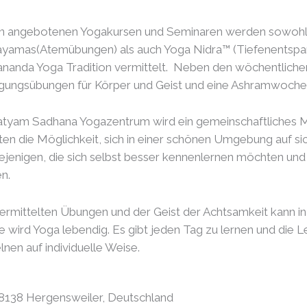
en angebotenen Yogakursen und Seminaren werden sowohl
ayamas(Atemübungen) als auch Yoga Nidra™ (Tiefenentspan
ananda Yoga Tradition vermittelt. Neben den wöchentlich
igungsübungen für Körper und Geist und eine Ashramwoche
tyam Sadhana Yogazentrum wird ein gemeinschaftliches Mit
ten die Möglichkeit, sich in einer schönen Umgebung auf si
iejenigen, die sich selbst besser kennenlernen möchten un
n.
ermittelten Übungen und der Geist der Achtsamkeit kann in 
 wird Yoga lebendig. Es gibt jeden Tag zu lernen und die L
lnen auf individuelle Weise.
8138 Hergensweiler, Deutschland​