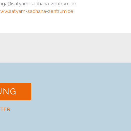
oga@satyam-sadhana-zentrum.de​
ww.satyam-sadhana-zentrum.de
UNG
TER